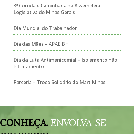
3ª Corrida e Caminhada da Assembleia
Legislativa de Minas Gerais
Dia Mundial do Trabalhador
Dia das Mães – APAE BH
Dia da Luta Antimanicomial – Isolamento não
é tratamento
Parceria – Troco Solidário do Mart Minas
Tocador
de
CONHEÇA.
ENVOLVA-SE
vídeo