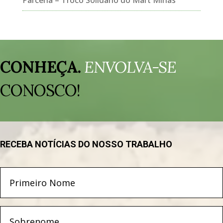
Parceria – Troco Solidário do Mart Minas
Tocador
de
CONHEÇA.
ENVOLVA-SE
vídeo
CONOSCO!
RECEBA NOTÍCIAS DO NOSSO TRABALHO