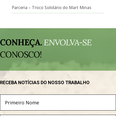
Parceria – Troco Solidário do Mart Minas
Tocador
de
CONHEÇA.
ENVOLVA-SE
vídeo
CONOSCO!
RECEBA NOTÍCIAS DO NOSSO TRABALHO