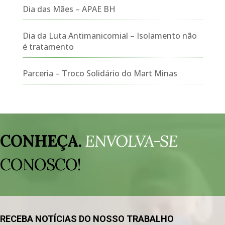
Dia das Mães – APAE BH
Dia da Luta Antimanicomial – Isolamento não
é tratamento
Parceria – Troco Solidário do Mart Minas
Tocador
de
CONHEÇA.
ENVOLVA-SE
vídeo
CONOSCO!
RECEBA NOTÍCIAS DO NOSSO TRABALHO