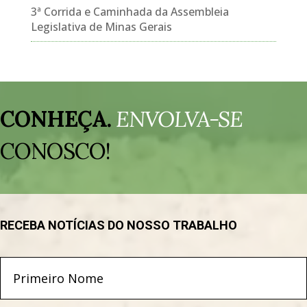
3ª Corrida e Caminhada da Assembleia
Legislativa de Minas Gerais
Tocador
de
CONHEÇA.
ENVOLVA-SE
vídeo
CONOSCO!
RECEBA NOTÍCIAS DO NOSSO TRABALHO