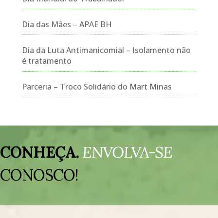
Dia das Mães – APAE BH
Dia da Luta Antimanicomial – Isolamento não
é tratamento
Parceria – Troco Solidário do Mart Minas
Tocador
de
CONHEÇA.
ENVOLVA-SE
vídeo
CONOSCO!