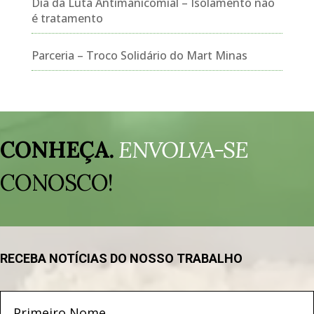
Dia da Luta Antimanicomial – Isolamento não
é tratamento
Parceria – Troco Solidário do Mart Minas
Tocador
de
CONHEÇA.
ENVOLVA-SE
vídeo
CONOSCO!
RECEBA NOTÍCIAS DO NOSSO TRABALHO