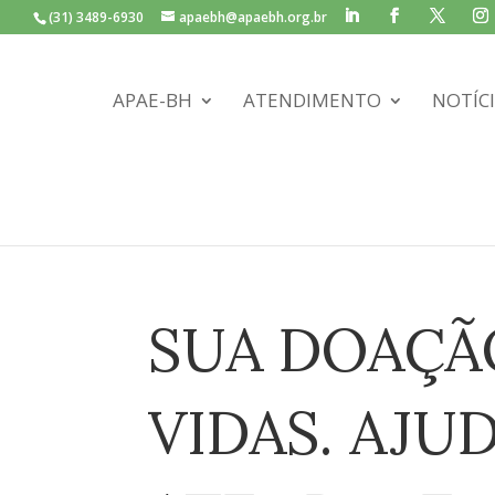
(31) 3489-6930
apaebh@apaebh.org.br
APAE-BH
ATENDIMENTO
NOTÍC
SUA DOAÇÃ
VIDAS. AJU