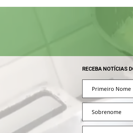
Tocador
de
vídeo
RECEBA NOTÍCIAS 