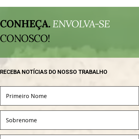
Tocador
de
CONHEÇA.
ENVOLVA-SE
vídeo
CONOSCO!
RECEBA NOTÍCIAS DO NOSSO TRABALHO