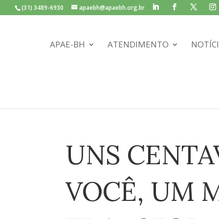
(31) 3489-6930
apaebh@apaebh.org.br
APAE-BH
ATENDIMENTO
NOTÍC
UNS CENTA
VOCÊ, UM 