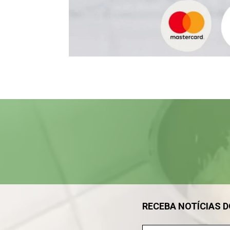
Tocador
de
vídeo
RECEBA NOTÍCIAS 