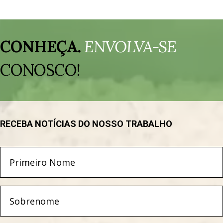
Tocador
de
CONHEÇA.
ENVOLVA-SE
vídeo
CONOSCO!
RECEBA NOTÍCIAS DO NOSSO TRABALHO