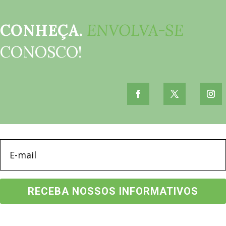
CONHEÇA.
ENVOLVA-SE
CONOSCO!
RECEBA NOSSOS INFORMATIVOS