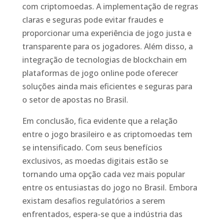
com criptomoedas. A implementação de regras
claras e seguras pode evitar fraudes e
proporcionar uma experiência de jogo justa e
transparente para os jogadores. Além disso, a
integração de tecnologias de blockchain em
plataformas de jogo online pode oferecer
soluções ainda mais eficientes e seguras para
o setor de apostas no Brasil.
Em conclusão, fica evidente que a relação
entre o jogo brasileiro e as criptomoedas tem
se intensificado. Com seus benefícios
exclusivos, as moedas digitais estão se
tornando uma opção cada vez mais popular
entre os entusiastas do jogo no Brasil. Embora
existam desafios regulatórios a serem
enfrentados, espera-se que a indústria das