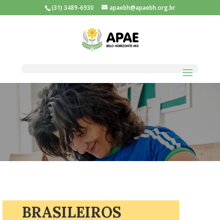
(31) 3489-6930
apaebh@apaebh.org.br
BRASILEIROS