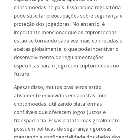
criptomoedas no país. Essa lacuna regulatória
pode suscitar preocupações sobre segurança e
proteção dos jogadores. No entanto, é
importante mencionar que as criptomoedas
estão se tornando cada vez mais conhecidas e
aceitas globalmente, o que pode incentivar o
desenvolvimento de regulamentações
específicas para o jogo com criptomoedas no
futuro.
Apesar disso, muitos brasileiros estão
ativamente envolvidos em apostas com
criptomoedas, utilizando plataformas
confiáveis que oferecem jogos justos e
transparência. Essas plataformas geralmente
possuem políticas de segurança rigorosas,
mantendo a confidencialidade dos dados dos