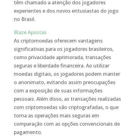
têm chamado a atenção dos jogadores
experientes e dos novos entusiastas do jogo
no Brasil.
Blaze Apostas
As criptomoedas oferecem vantagens
significativas para os jogadores brasileiros,
como privacidade aprimorada, transações
seguras e liberdade financeira. Ao utilizar
moedas digitais, os jogadores podem manter
o anonimato, evitando assim preocupações
com a exposição de suas informações
pessoais. Além disso, as transações realizadas
com criptomoedas são criptografadas, o que
torna as operações mais seguras em
comparação com as opções convencionais de
pagamento.