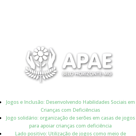
Jogos e Inclusão: Desenvolvendo Habilidades Sociais em
Crianças com Deficiências
Jogo solidário: organização de serões em casas de jogos
para apoiar crianças com deficiência
Lado positivo: Utilização de jogos como meio de