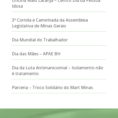
Oficina Maio Laranja – Centro Dia da Pessoa
Idosa
3ª Corrida e Caminhada da Assembleia
Legislativa de Minas Gerais
Dia Mundial do Trabalhador
Dia das Mães – APAE BH
Dia da Luta Antimanicomial – Isolamento não
é tratamento
Parceria – Troco Solidário do Mart Minas
Tocador