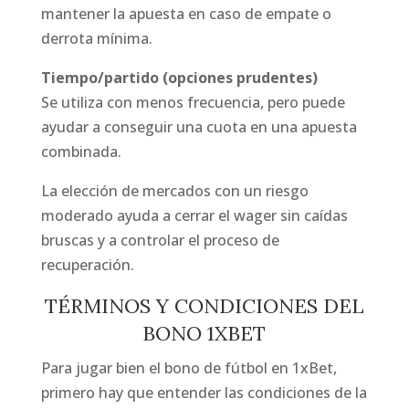
mantener la apuesta en caso de empate o
derrota mínima.
Tiempo/partido (opciones prudentes)
Se utiliza con menos frecuencia, pero puede
ayudar a conseguir una cuota en una apuesta
combinada.
La elección de mercados con un riesgo
moderado ayuda a cerrar el wager sin caídas
bruscas y a controlar el proceso de
recuperación.
TÉRMINOS Y CONDICIONES DEL
BONO 1XBET
Para jugar bien el bono de fútbol en 1xBet,
primero hay que entender las condiciones de la