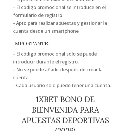
- El código promocional se introduce en el
formulario de registro
- Apto para realizar apuestas y gestionar la
cuenta desde un smartphone
IMPORTANTE:
- El código promocional solo se puede
introducir durante el registro.
- No se puede añadir después de crear la
cuenta.
- Cada usuario solo puede tener una cuenta.
1XBET BONO DE
BIENVENIDA PARA
APUESTAS DEPORTIVAS
(2026)