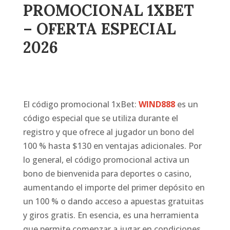
PROMOCIONAL 1XBET
– OFERTA ESPECIAL
2026
El código promocional 1xBet:
WIND888
es un
código especial que se utiliza durante el
registro y que ofrece al jugador un bono del
100 % hasta $130 en ventajas adicionales. Por
lo general, el código promocional activa un
bono de bienvenida para deportes o casino,
aumentando el importe del primer depósito en
un 100 % o dando acceso a apuestas gratuitas
y giros gratis. En esencia, es una herramienta
que permite comenzar a jugar en condiciones