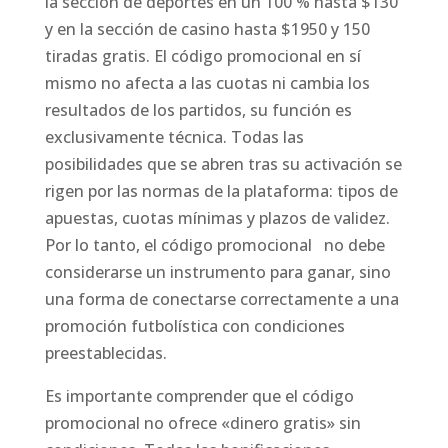
la sección de deportes en un 100 % hasta $130
y en la sección de casino hasta $1950 y 150
tiradas gratis. El código promocional en sí
mismo no afecta a las cuotas ni cambia los
resultados de los partidos, su función es
exclusivamente técnica. Todas las
posibilidades que se abren tras su activación se
rigen por las normas de la plataforma: tipos de
apuestas, cuotas mínimas y plazos de validez.
Por lo tanto, el código promocional no debe
considerarse un instrumento para ganar, sino
una forma de conectarse correctamente a una
promoción futbolística con condiciones
preestablecidas.
Es importante comprender que el código
promocional no ofrece «dinero gratis» sin