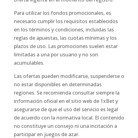
Para utilizar los fondos promocionales, es
necesario cumplir los requisitos establecidos
en los términos y condiciones, incluidas las
reglas de apuestas, las cuotas mínimas y los
plazos de uso. Las promociones suelen estar
limitadas a una por usuario y no son
acumulables.
Las ofertas pueden modificarse, suspenderse o
no estar disponibles en determinadas
regiones. Se recomienda consultar siempre la
información oficial en el sitio web de 1xBet y
asegurarse de que el uso del servicio es legal
de acuerdo con la normativa local. El contenido
no constituye un consejo ni una incitación a
participar en juegos de azar.