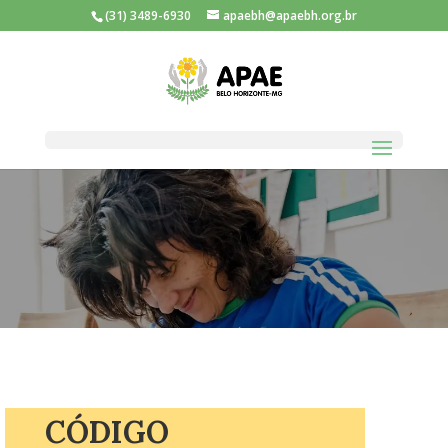
(31) 3489-6930
apaebh@apaebh.org.br
CÓDIGO