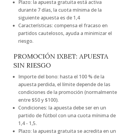
Plazo: la apuesta gratuita está activa
durante 7 días, la cuota mínima de la
siguiente apuesta es de 1,4
Características: compensa el fracaso en
partidos cautelosos, ayuda a minimizar el
riesgo.
PROMOCIÓN 1XBET: APUESTA
SIN RIESGO
Importe del bono: hasta el 100 % de la
apuesta perdida, el límite depende de las
condiciones de la promoción (normalmente
entre $50 y $100).
Condiciones: la apuesta debe ser en un
partido de fútbol con una cuota mínima de
1,4 - 1,5.
Plazo: la apuesta gratuita se acredita en un