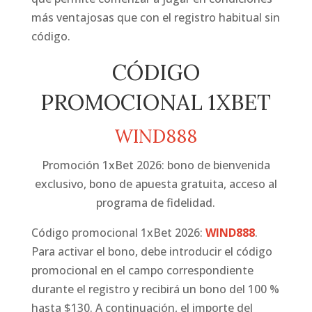
más ventajosas que con el registro habitual sin
código.
CÓDIGO
PROMOCIONAL 1XBET
WIND888
Promoción 1xBet 2026: bono de bienvenida
exclusivo, bono de apuesta gratuita, acceso al
programa de fidelidad.
Código promocional 1xBet 2026:
WIND888
.
Para activar el bono, debe introducir el código
promocional en el campo correspondiente
durante el registro y recibirá un bono del 100 %
hasta $130. A continuación, el importe del