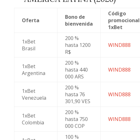
Código
Bono de
Oferta
promocional
bienvenida
1xBet
200 %
1xBet
hasta 1200
WIND888
Brasil
R$
200 %
1xBet
hasta 440
WIND888
Argentina
000 ARS
200 %
1xBet
hasta 76
WIND888
Venezuela
301,90 VES
200 %
1xBet
hasta 750
WIND888
Colombia
000 COP
100 %