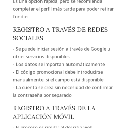
Es una opción rápida, pero se recomienda
completar el perfil más tarde para poder retirar
fondos.
REGISTRO A TRAVÉS DE REDES
SOCIALES
- Se puede iniciar sesión a través de Google u
otros servicios disponibles
- Los datos se importan automáticamente
- El código promocional debe introducirse
manualmente, si el campo está disponible
- La cuenta se crea sin necesidad de confirmar
la contraseña por separado
REGISTRO A TRAVÉS DE LA
APLICACIÓN MÓVIL
- El proceso es similar al del sitio web