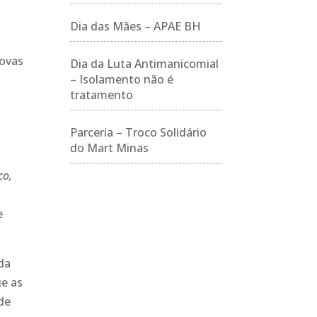
Dia das Mães – APAE BH
novas
Dia da Luta Antimanicomial
– Isolamento não é
tratamento
Parceria – Troco Solidário
do Mart Minas
co,
e
da
ue as
de