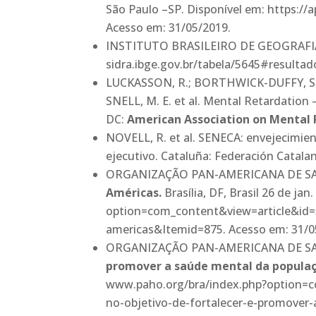
São Paulo –SP. Disponível em: https://
Acesso em: 31/05/2019.
INSTITUTO BRASILEIRO DE GEOGRAFIA
sidra.ibge.gov.br/tabela/5645#resultad
LUCKASSON, R.; BORTHWICK-DUFFY, S.; B
SNELL, M. E. et al. Mental Retardation 
DC:
American Association on Mental 
NOVELL, R. et al. SENECA: envejecimien
ejecutivo. Cataluña: Federación Catala
ORGANIZAÇÃO PAN-AMERICANA DE S
Américas.
Brasília, DF, Brasil 26 de j
option=com_content&view=article&id=
americas&Itemid=875. Acesso em: 31/0
ORGANIZAÇÃO PAN-AMERICANA DE S
promover a saúde mental da popula
www.paho.org/bra/index.php?option=c
no-objetivo-de-fortalecer-e-promover