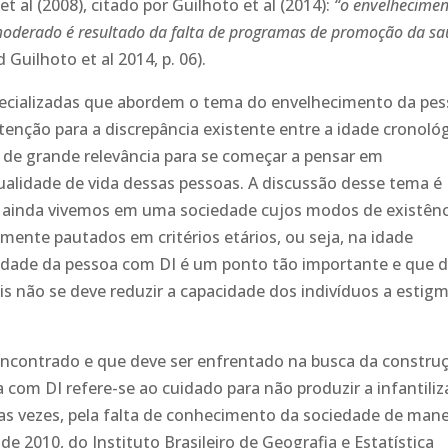
 al (2008), citado por Guilhoto et al (2014):
“o envelhecime
moderado é resultado da falta de programas de promoção da sa
Guilhoto et al 2014, p. 06).
pecializadas que abordem o tema do envelhecimento da pe
enção para a discrepância existente entre a idade cronoló
 de grande relevância para se começar a pensar em
alidade de vida dessas pessoas. A discussão desse tema é
e ainda vivemos em uma sociedade cujos modos de existênc
mente pautados em critérios etários, ou seja, na idade
ntidade da pessoa com DI é um ponto tão importante e que 
is não se deve reduzir a capacidade dos indivíduos a estig
contrado e que deve ser enfrentado na busca da constru
a com DI refere-se ao cuidado para não produzir a infantili
 das vezes, pela falta de conhecimento da sociedade de mane
de 2010, do Instituto Brasileiro de Geografia e Estatística