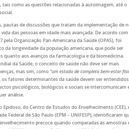
o, tais como as questões relacionadas à autoimagem, até o
ocial.
s, pautas de discussões que tratam da implementação de 
e vida das pessoas em idade mais avançada. De acordo com
7 pela Organização Pan-Americana da Saúde (OPAS), foi
nto da longevidade da população americana, que pode ser
os quanto aos avanços da farmacologia e da biomedicina.
dial da Saúde, o conceito de saúde não deve ser mais
oenças, mas sim, como
“um estado de completo bem-estar físi
 os fatores determinantes da saúde devem ser entendidos
os psicológicos, biológicos e sociais se intercomunicam 
er análise.
o Epidoso, do Centro de Estudos do Envelhecimento (CEE), 
dade Federal de São Paulo (EPM – UNIFESP), identificaram q
envelhecimento precoce quando comparadas às amostras 