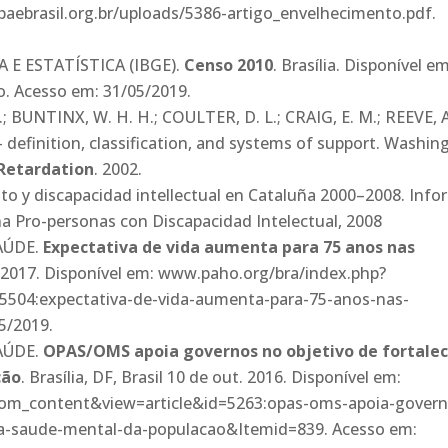
apaebrasil.org.br/uploads/5386-artigo_envelhecimento.pdf.
 E ESTATÍSTICA (IBGE).
Censo 2010
. Brasília. Disponível em
o. Acesso em: 31/05/2019.
UNTINX, W. H. H.; COULTER, D. L.; CRAIG, E. M.; REEVE, A
– definition, classification, and systems of support. Washin
Retardation
. 2002.
to y discapacidad intellectual en Cataluña 2000–2008. Inf
na Pro-personas con Discapacidad Intelectual, 2008
AÚDE.
Expectativa de vida aumenta para 75 anos nas
an. 2017. Disponível em: www.paho.org/bra/index.php?
5504:expectativa-de-vida-aumenta-para-75-anos-nas-
5/2019.
AÚDE.
OPAS/OMS apoia governos no objetivo de fortalec
ção
. Brasília, DF, Brasil 10 de out. 2016. Disponível em:
om_content&view=article&id=5263:opas-oms-apoia-govern
-a-saude-mental-da-populacao&Itemid=839. Acesso em: