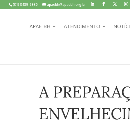
(31) 3489-6930
apaebh@apaebh.org.br
APAE-BH
ATENDIMENTO
NOTÍC
A PREPARA
ENVELHECI