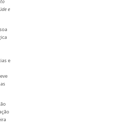
nto
úde e
ssoa
gica
ias e
deve
mas
ção
zação
ira