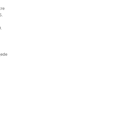
tre
5.
.
_ede