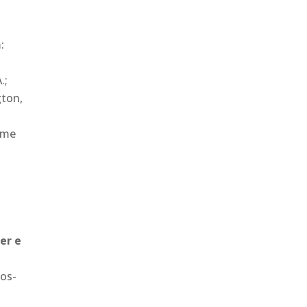
:
.;
gton,
orme
er e
os-