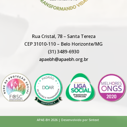
Rua Cristal, 78 – Santa Tereza
CEP 31010-110 – Belo Horizonte/MG
(31) 3489-6930
apaebh@apaebh.org.br
APAE-BH 2026 | Desenvolvido por Sintext