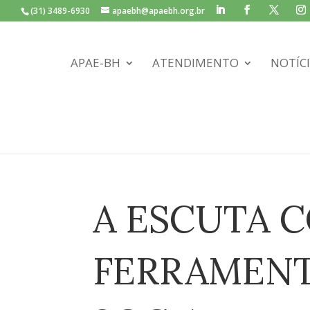
(31) 3489-6930
apaebh@apaebh.org.br
APAE-BH
ATENDIMENTO
NOTÍC
A ESCUTA 
FERRAMENT