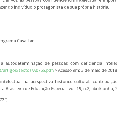
. Dar voz às pessoas com deficiência intelectual é import
er do indivíduo o protagonista de sua própria história.
Programa Casa Lar
 a autodeterminação de pessoas com deficiência intelec
t/artigos/textos/A0765.pdf/
> Acesso em: 3 de maio de 2018
 intelectual na perspectiva histórico-cultural: contribuiçõ
Brasileira de Educação Especial. vol. 19, n.2, abril/junho, 
72″]