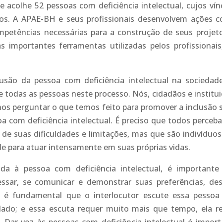
ue acolhe 52 pessoas com deficiência intelectual, cujos vín
dos. A APAE-BH e seus profissionais desenvolvem ações 
mpetências necessárias para a construção de seus projet
 importantes ferramentas utilizadas pelos profissionais
usão da pessoa com deficiência intelectual na sociedad
todas as pessoas neste processo. Nós, cidadãos e institui
 perguntar o que temos feito para promover a inclusão s
a com deficiência intelectual. É preciso que todos perceb
 de suas dificuldades e limitações, mas que são indivíduo
de para atuar intensamente em suas próprias vidas.
a à pessoa com deficiência intelectual, é importante 
essar, se comunicar e demonstrar suas preferências, des
o, é fundamental que o interlocutor escute essa pesso
lado; e essa escuta requer muito mais que tempo, ela r