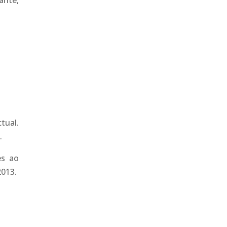
ante,
tual.
.
es ao
2013.