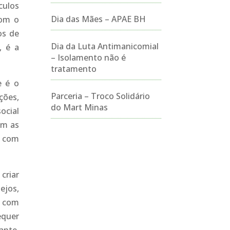
culos
Dia das Mães – APAE BH
com o
os de
Dia da Luta Antimanicomial
, é a
– Isolamento não é
tratamento
e é o
Parceria – Troco Solidário
ções,
do Mart Minas
ocial
am as
s com
criar
ejos,
a com
equer