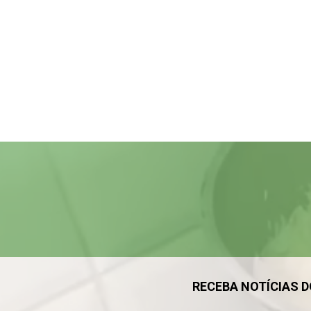
Tocador
de
vídeo
RECEBA NOTÍCIAS 