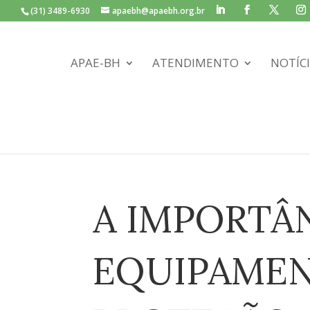
(31) 3489-6930
apaebh@apaebh.org.br
APAE-BH
ATENDIMENTO
NOTÍC
A IMPORTÂ
EQUIPAMEN