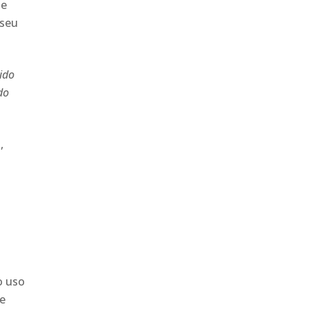
de
 seu
tido
do
,
o uso
de