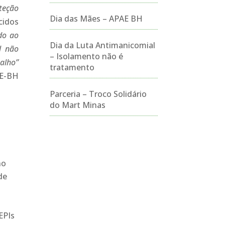
oteção
Dia das Mães – APAE BH
cidos
do ao
Dia da Luta Antimanicomial
l não
– Isolamento não é
balho”
tratamento
AE-BH
Parceria – Troco Solidário
do Mart Minas
no
de
EPIs