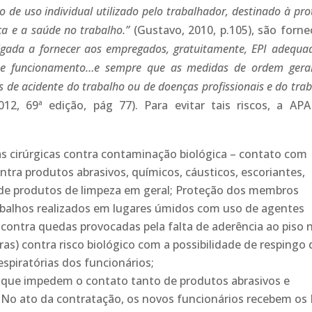
o de uso individual utilizado pelo trabalhador, destinado à pr
ça e a saúde no trabalho.”
(Gustavo, 2010, p.105), são forne
igada a fornecer aos empregados, gratuitamente, EPI adequa
o e funcionamento…e sempre
que as medidas de ordem gera
 de acidente do trabalho ou de doenças profissionais e do tra
12, 69ª edição, pág 77). Para evitar tais riscos, a AP
s cirúrgicas contra contaminação biológica – contato com
ntra produtos abrasivos, químicos, cáusticos, escoriantes,
e produtos de limpeza em geral; Proteção dos membros
rabalhos realizados em lugares úmidos com uso de agentes
r contra quedas provocadas pela falta de aderência ao piso 
as) contra risco biológico com a possibilidade de respingo 
espiratórias dos funcionários;
s, que impedem o contato tanto de produtos abrasivos e
No ato da contratação, os novos funcionários recebem os 