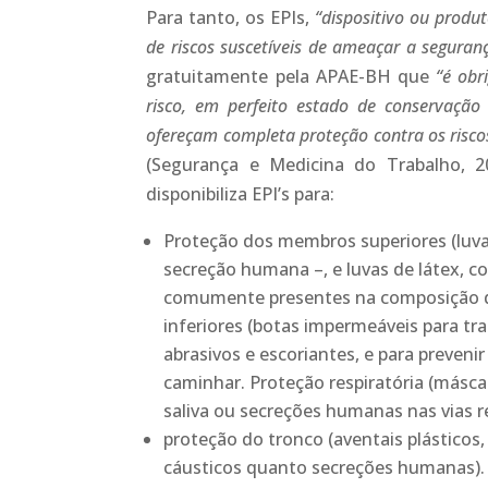
Para tanto, os EPIs,
“dispositivo ou produt
de riscos suscetíveis de ameaçar a seguran
gratuitamente pela APAE-BH que
“é obr
risco, em perfeito estado de conservaçã
ofereçam completa proteção contra os riscos
(Segurança e Medicina do Trabalho, 20
disponibiliza EPI’s para:
Proteção dos membros superiores (luva
secreção humana –, e luvas de látex, co
comumente presentes na composição d
inferiores (botas impermeáveis para t
abrasivos e escoriantes, e para preveni
caminhar. Proteção respiratória (máscar
saliva ou secreções humanas nas vias r
proteção do tronco (aventais plástico
cáusticos quanto secreções humanas). 