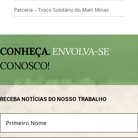
Parceria – Troco Solidário do Mart Minas
Tocador
de
CONHEÇA.
ENVOLVA-SE
vídeo
CONOSCO!
RECEBA NOTÍCIAS DO NOSSO TRABALHO