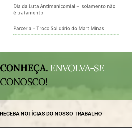
Dia da Luta Antimanicomial – Isolamento não
é tratamento
Parceria – Troco Solidário do Mart Minas
Tocador
de
CONHEÇA.
ENVOLVA-SE
vídeo
CONOSCO!
RECEBA NOTÍCIAS DO NOSSO TRABALHO