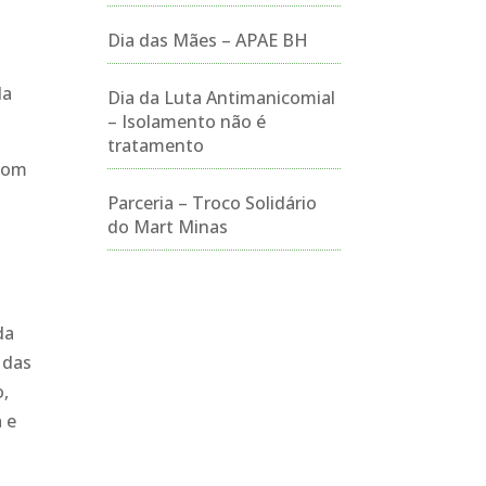
Dia das Mães – APAE BH
o
da
Dia da Luta Antimanicomial
– Isolamento não é
tratamento
 com
Parceria – Troco Solidário
do Mart Minas
da
 das
o,
a e