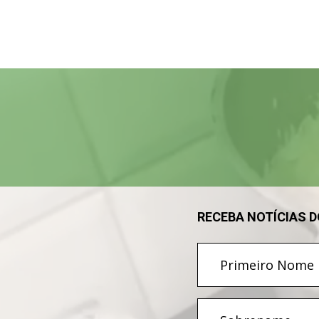
Tocador
de
vídeo
RECEBA NOTÍCIAS 