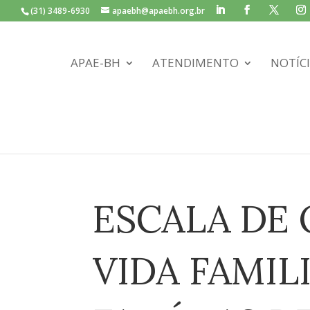
(31) 3489-6930
apaebh@apaebh.org.br
APAE-BH
ATENDIMENTO
NOTÍC
ESCALA DE
VIDA FAMIL