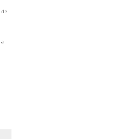
 de
 a