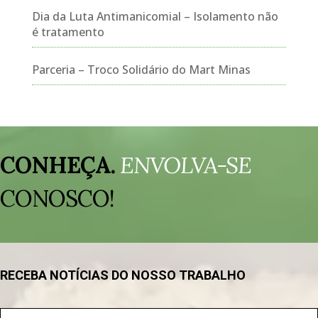
Dia da Luta Antimanicomial – Isolamento não
é tratamento
Parceria – Troco Solidário do Mart Minas
Tocador
de
CONHEÇA.
ENVOLVA-SE
vídeo
CONOSCO!
RECEBA NOTÍCIAS DO NOSSO TRABALHO