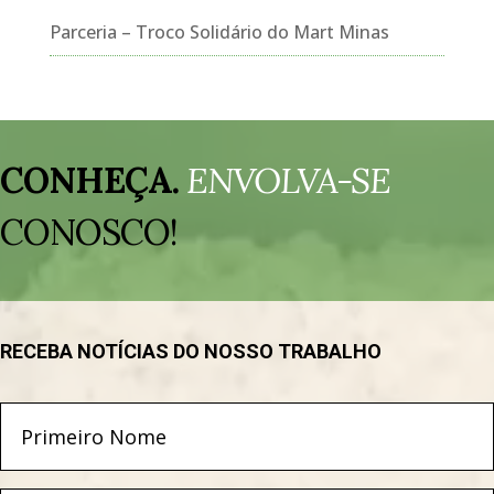
Parceria – Troco Solidário do Mart Minas
Tocador
de
CONHEÇA.
ENVOLVA-SE
vídeo
CONOSCO!
RECEBA NOTÍCIAS DO NOSSO TRABALHO