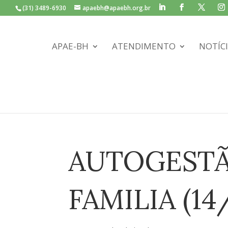
(31) 3489-6930
apaebh@apaebh.org.br
APAE-BH
ATENDIMENTO
NOTÍC
AUTOGESTÃ
FAMILIA (14