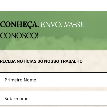
Tocador
de
CONHEÇA.
ENVOLVA-SE
vídeo
CONOSCO!
RECEBA NOTÍCIAS DO NOSSO TRABALHO