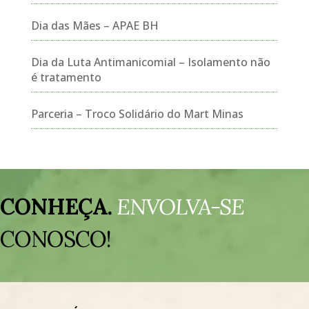
Dia das Mães – APAE BH
Dia da Luta Antimanicomial – Isolamento não
é tratamento
Parceria – Troco Solidário do Mart Minas
Tocador
de
CONHEÇA.
ENVOLVA-SE
vídeo
CONOSCO!