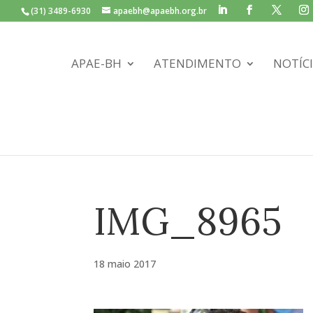
(31) 3489-6930
apaebh@apaebh.org.br
APAE-BH
ATENDIMENTO
NOTÍC
IMG_8965
18 maio 2017