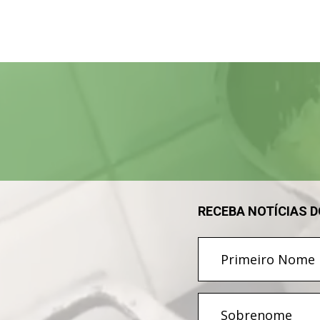
Tocador
de
vídeo
RECEBA NOTÍCIAS 