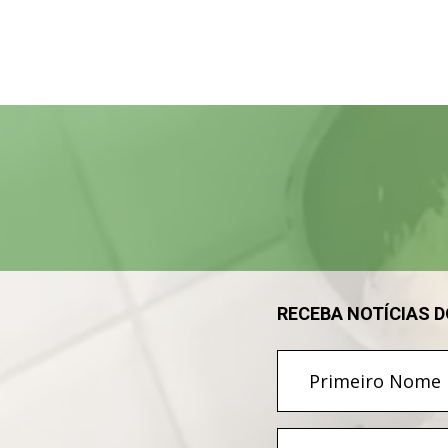
Tocador
de
vídeo
RECEBA NOTÍCIAS 