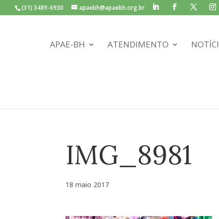
(31) 3489-6930
apaebh@apaebh.org.br
APAE-BH
ATENDIMENTO
NOTÍC
IMG_8981
18 maio 2017