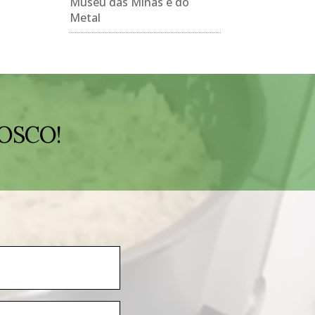
Museu das Minas e do
Metal
OSCO!