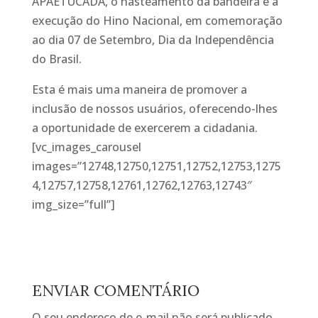
APAETUCADA, o hasteamento da bandeira e a
execução do Hino Nacional, em comemoração
ao dia 07 de Setembro, Dia da Independência
do Brasil.
Esta é mais uma maneira de promover a
inclusão de nossos usuários, oferecendo-lhes
a oportunidade de exercerem a cidadania.
[vc_images_carousel
images=”12748,12750,12751,12752,12753,1275
4,12757,12758,12761,12762,12763,12743″
img_size=”full”]
ENVIAR COMENTÁRIO
O seu endereço de e-mail não será publicado.