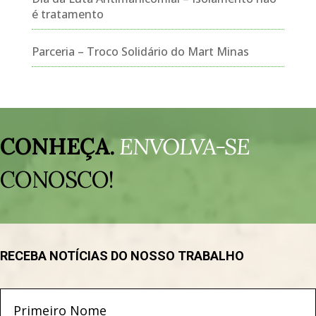
é tratamento
Parceria – Troco Solidário do Mart Minas
Tocador
de
CONHEÇA.
ENVOLVA-SE
vídeo
CONOSCO!
RECEBA NOTÍCIAS DO NOSSO TRABALHO