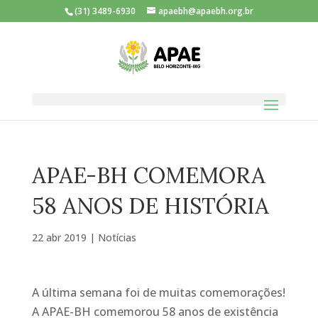
(31) 3489-6930
apaebh@apaebh.org.br
APAE-BH COMEMORA
58 ANOS DE HISTÓRIA
22 abr 2019
|
Notícias
A última semana foi de muitas comemorações!
A APAE-BH comemorou 58 anos de existência