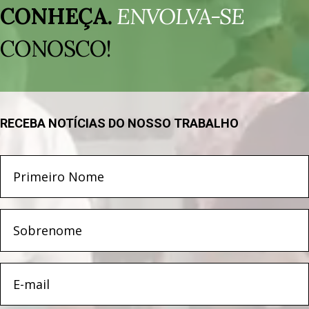
de
CONHEÇA.
ENVOLVA-SE
vídeo
CONOSCO!
RECEBA NOTÍCIAS DO NOSSO TRABALHO