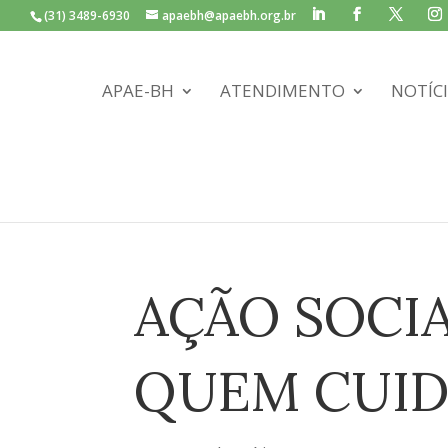
(31) 3489-6930
apaebh@apaebh.org.br
APAE-BH
ATENDIMENTO
NOTÍC
AÇÃO SOCIA
QUEM CUID