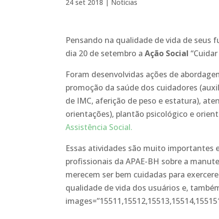
24 set 2018
|
Notícias
Pensando na qualidade de vida de seus f
dia 20 de setembro a
Ação Social
“Cuidar
Foram desenvolvidas ações de abordagem 
promoção da saúde dos cuidadores (auxili
de IMC, aferição de peso e estatura), at
orientações), plantão psicológico e orie
Assistência Social.
Essas atividades são muito importantes 
profissionais da APAE-BH sobre a manute
merecem ser bem cuidadas para exercerem 
qualidade de vida dos usuários e, também
images=”15511,15512,15513,15514,15515