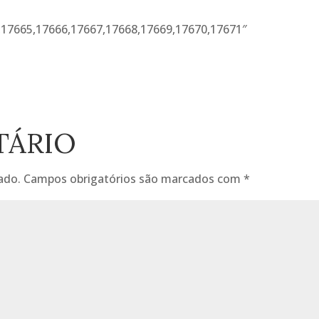
,17665,17666,17667,17668,17669,17670,17671″
TÁRIO
ado.
Campos obrigatórios são marcados com
*