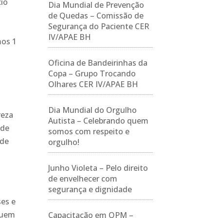
cio
Dia Mundial de Prevenção
de Quedas – Comissão de
Segurança do Paciente CER
IV/APAE BH
mos 1
Oficina de Bandeirinhas da
Copa – Grupo Trocando
Olhares CER IV/APAE BH
Dia Mundial do Orgulho
reza
Autista – Celebrando quem
 de
somos com respeito e
 de
orgulho!
Junho Violeta – Pelo direito
de envelhecer com
segurança e dignidade
ses e
suem
Capacitação em OPM –