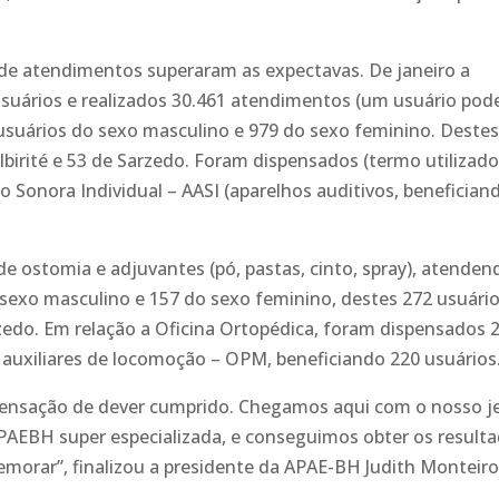
de atendimentos superaram as expectavas. De janeiro a
suários e realizados 30.461 atendimentos (um usuário pode
suários do sexo masculino e 979 do sexo feminino. Destes
birité e 53 de Sarzedo. Foram dispensados (termo utilizado
o Sonora Individual – AASI (aparelhos auditivos, benefician
 ostomia e adjuvantes (pó, pastas, cinto, spray), atenden
sexo masculino e 157 do sexo feminino, destes 272 usuári
rzedo. Em relação a Oficina Ortopédica, foram dispensados 
s auxiliares de locomoção – OPM, beneficiando 220 usuários
sensação de dever cumprido. Chegamos aqui com o nosso j
PAEBH super especializada, e conseguimos obter os result
orar”, finalizou a presidente da APAE-BH Judith Monteiro