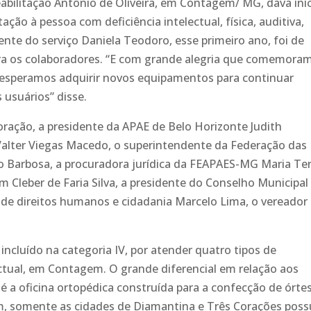
abilitação Antônio de Oliveira, em Contagem/ MG, dava iní
ação à pessoa com deficiência intelectual, física, auditiva,
rente do serviço Daniela Teodoro, esse primeiro ano, foi de
ara os colaboradores. “E com grande alegria que comemora
, esperamos adquirir novos equipamentos para continuar
 usuários” disse.
ção, a presidente da APAE de Belo Horizonte Judith
 Valter Viegas Macedo, o superintendente da Federação das
o Barbosa, a procuradora jurídica da FEAPAES-MG Maria Te
 Cleber de Faria Silva, a presidente do Conselho Municipal
o de direitos humanos e cidadania Marcelo Lima, o vereador
incluído na categoria IV, por atender quatro tipos de
telectual, em Contagem. O grande diferencial em relação aos
é a oficina ortopédica construída para a confecção de órte
m, somente as cidades de Diamantina e Três Corações pos