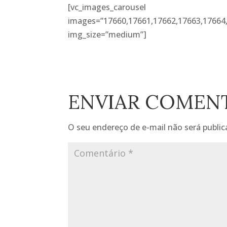
[vc_images_carousel
images=”17660,17661,17662,17663,17664
img_size=”medium”]
ENVIAR COMEN
O seu endereço de e-mail não será public