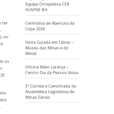
Equipe Ortopédica CER
IV/APAE BH
 ter
Cerimônia de Abertura da
Copa 2026
,
), ou
Visita Guiada em Libras –
do
Museu das Minas e do
Metal
do os
Oficina Maio Laranja –
os
Centro Dia da Pessoa Idosa
235
.
3ª Corrida e Caminhada da
Assembleia Legislativa de
eito
Minas Gerais
ados
.