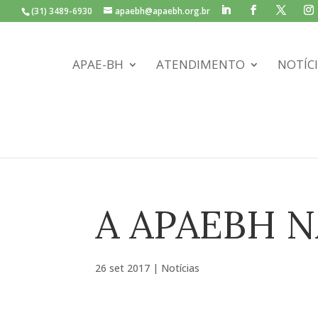
(31) 3489-6930
apaebh@apaebh.org.br
APAE-BH
ATENDIMENTO
NOTÍC
A APAEBH 
26 set 2017
|
Notícias