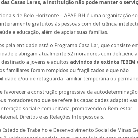
as Casas Lares, a instituição não pode manter o servi
cionais de Belo Horizonte – APAE-BH é uma organização so
inteiramente gratuitos às pessoas com deficiência intelect
 saúde e educação, além de apoiar suas famílias.
os pela entidade está o Programa Casa Lar, que consiste e
nidade e abrigam atualmente 52 moradores com deficiência
é destinado a jovens e adultos
advindos da extinta FEBEM 
os familiares foram rompidos ou fragilizados e que não
lidade e/ou de retaguarda familiar temporária ou permane
de favorecer a construção progressiva da autodeterminação
eus moradores no que se refere às capacidades adaptativas
a interação social e comunitária, promovendo o Bem-estar
terial, Direitos e as Relações Interpessoais.
e Estado de Trabalho e Desenvolvimento Social de Minas Ge