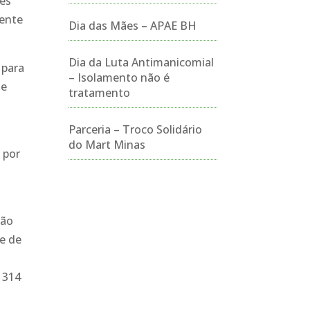
res
nente
Dia das Mães – APAE BH
Dia da Luta Antimanicomial
 para
– Isolamento não é
 e
tratamento
Parceria – Troco Solidário
do Mart Minas
 por
não
se de
1314