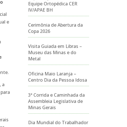
ço
Equipe Ortopédica CER
IV/APAE BH
cial
ual e
Cerimônia de Abertura da
Copa 2026
m
Visita Guiada em Libras –
Museu das Minas e do
e
Metal
nte.
Oficina Maio Laranja –
Centro Dia da Pessoa Idosa
, a
 para
3ª Corrida e Caminhada da
Assembleia Legislativa de
Minas Gerais
rais
Dia Mundial do Trabalhador