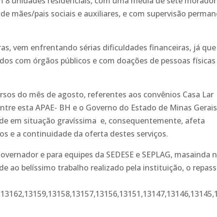
m 8 unidades residenciais, com uma média de sete morado
de mães/pais sociais e auxiliares, e com supervisão perma
s, vem enfrentando sérias dificuldades financeiras, já que
ados com órgãos públicos e com doações de pessoas físicas
ursos do mês de agosto, referentes aos convênios Casa Lar
entre esta APAE- BH e o Governo do Estado de Minas Gerais
ade em situação gravíssima e, consequentemente, afeta
s e a continuidade da oferta destes serviços.
o Governador e para equipes da SEDESE e SEPLAG, masainda 
 ao belíssimo trabalho realizado pela instituição, o repas
13162,13159,13158,13157,13156,13151,13147,13146,13145,