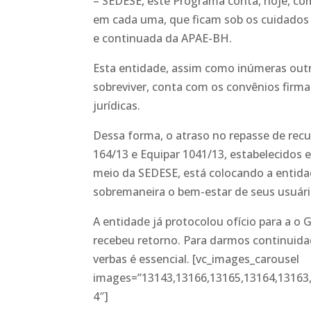
– SEDESE, este Programa conta, hoje, co
em cada uma, que ficam sob os cuidados 
e continuada da APAE-BH.
Esta entidade, assim como inúmeras outra
sobreviver, conta com os convênios firm
jurídicas.
Dessa forma, o atraso no repasse de rec
164/13 e Equipar 1041/13, estabelecidos 
meio da SEDESE, está colocando a entid
sobremaneira o bem-estar de seus usuário
A entidade já protocolou ofício para a 
recebeu retorno. Para darmos continuidade
verbas é essencial. [vc_images_carousel
images=”13143,13166,13165,13164,13163,
4″]