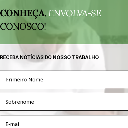
Tocador
de
CONHEÇA.
ENVOLVA-SE
vídeo
CONOSCO!
RECEBA NOTÍCIAS DO NOSSO TRABALHO