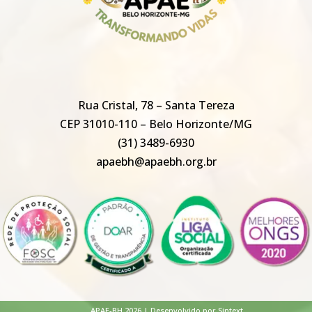
Rua Cristal, 78 – Santa Tereza
CEP 31010-110 – Belo Horizonte/MG
(31) 3489-6930
apaebh@apaebh.org.br
APAE-BH 2026 | Desenvolvido por Sintext