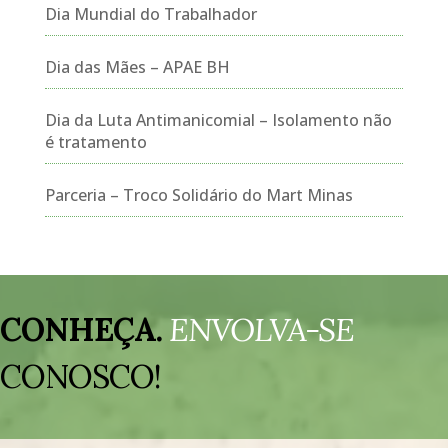
Dia Mundial do Trabalhador
Dia das Mães – APAE BH
Dia da Luta Antimanicomial – Isolamento não
é tratamento
Parceria – Troco Solidário do Mart Minas
Tocador
de
CONHEÇA.
ENVOLVA-SE
vídeo
CONOSCO!