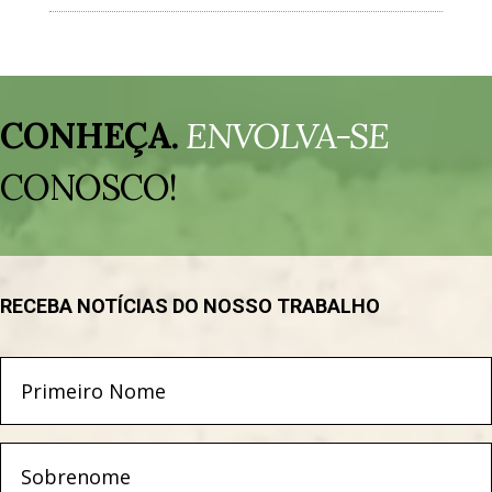
Tocador
de
CONHEÇA.
ENVOLVA-SE
vídeo
CONOSCO!
RECEBA NOTÍCIAS DO NOSSO TRABALHO