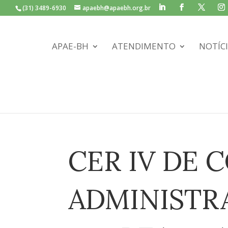
(31) 3489-6930
apaebh@apaebh.org.br
APAE-BH
ATENDIMENTO
NOTÍC
CER IV DE 
ADMINISTR