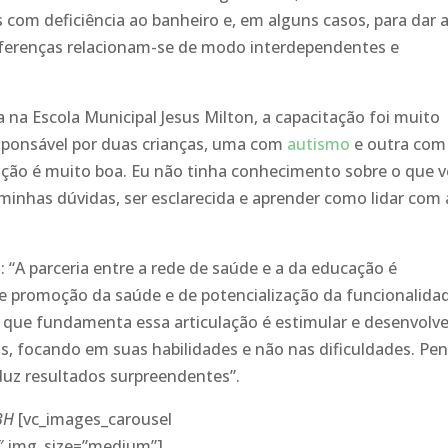
 com deficiência ao banheiro e, em alguns casos, para dar 
diferenças relacionam-se de modo interdependentes e
 na Escola Municipal Jesus Milton, a capacitação foi muito
sponsável por duas crianças, uma com
autismo
e outra com
mação é muito boa. Eu não tinha conhecimento sobre o que 
s minhas dúvidas, ser esclarecida e aprender como lidar com 
 “A parceria entre a rede de saúde e a da educação é
e promoção da saúde e de potencialização da funcionalida
o que fundamenta essa articulação é estimular e desenvolve
s, focando em suas habilidades e não nas dificuldades. Pe
oduz resultados surpreendentes”.
BH
[vc_images_carousel
″ img_size=”medium”]