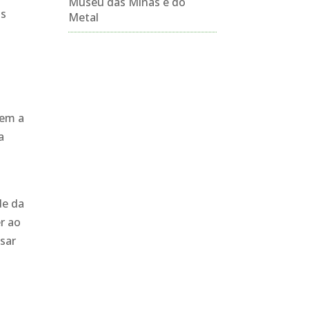
Museu das Minas e do
as
Metal
vem a
a
de da
r ao
nsar