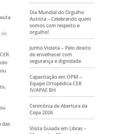
Dia Mundial do Orgulho
peuta
Autista – Celebrando quem
somos com respeito e
orgulho!
 de
Junho Violeta – Pelo direito
 CER
de envelhecer com
segurança e dignidade
ando
tou
Capacitação em OPM –
a
Equipe Ortopédica CER
to,
IV/APAE BH
Cerimônia de Abertura da
cou
Copa 2026
a das
Visita Guiada em Libras –