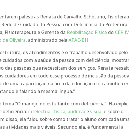
entarem palestras Renata de Carvalho Schettino, Fisiotera
a Rede de Cuidado da Pessoa com Deficiência da Prefeitura
ra, Fisioterapeuta e Gerente da
Reabilitação Física
do
CER IV
 de Oliveira
, administrado pela
APAE-BH
.
 estrutura, os atendimentos e o trabalho desenvolvido pelo
 de cuidados com a saúde da pessoa com deficiência, mostr
esso das pessoas que necessitam dos serviços. Renata ressal
s cuidadores em todo esse processo de inclusão da pesso
par de uma capacitação na área da educação é o caminho cer
ntando e falando a mesma língua.”
o tema “O manejo do estudante com deficiência”. Ela expli
 deficiência:
intelectual
,
física
,
auditiva
e
visual
e sobre o
lém disso, ela falou sobre como tratar o aluno com cada um
 as atividades mais viáveis. Segundo ela, é fundamental a