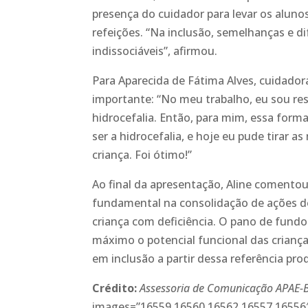
presença do cuidador para levar os alunos
refeições. “Na inclusão, semelhanças e 
indissociáveis”, afirmou.
Para Aparecida de Fátima Alves, cuidadora
importante: “No meu trabalho, eu sou re
hidrocefalia. Então, para mim, essa for
ser a hidrocefalia, e hoje eu pude tirar a
criança. Foi ótimo!”
Ao final da apresentação, Aline comentou:
fundamental na consolidação de ações d
criança com deficiência. O pano de fund
máximo o potencial funcional das criança
em inclusão a partir dessa referência pr
Crédito:
Assessoria de Comunicação APAE-
images=”16559,16560,16562,16557,16556