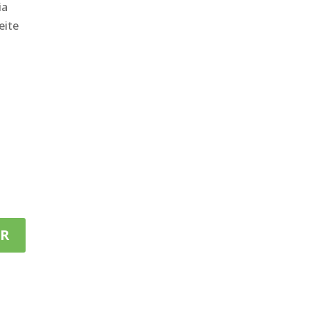
ia
eite
ER