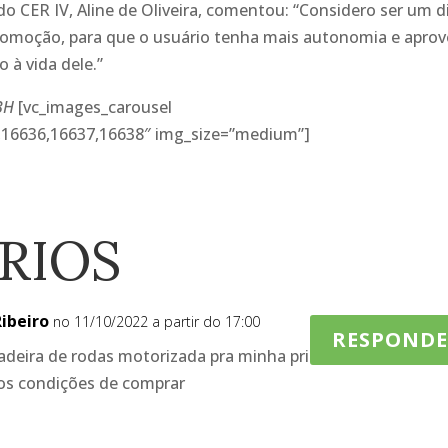
 do CER IV, Aline de Oliveira, comentou: “Considero ser um d
 locomoção, para que o usuário tenha mais autonomia e aprov
o à vida dele.”
BH
[vc_images_carousel
,16636,16637,16638″ img_size=”medium”]
RIOS
Ribeiro
no 11/10/2022 a partir do 17:00
RESPOND
adeira de rodas motorizada pra minha prima?
mos condições de comprar