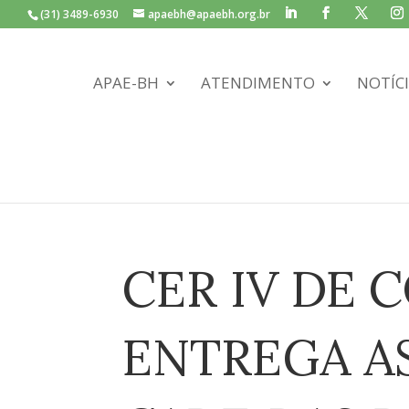
(31) 3489-6930
apaebh@apaebh.org.br
APAE-BH
ATENDIMENTO
NOTÍC
CER IV DE
ENTREGA A