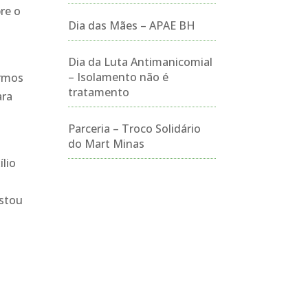
re o
Dia das Mães – APAE BH
Dia da Luta Antimanicomial
– Isolamento não é
irmos
tratamento
ara
Parceria – Troco Solidário
do Mart Minas
lio
Estou