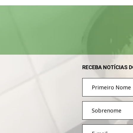
Tocador
de
vídeo
RECEBA NOTÍCIAS 