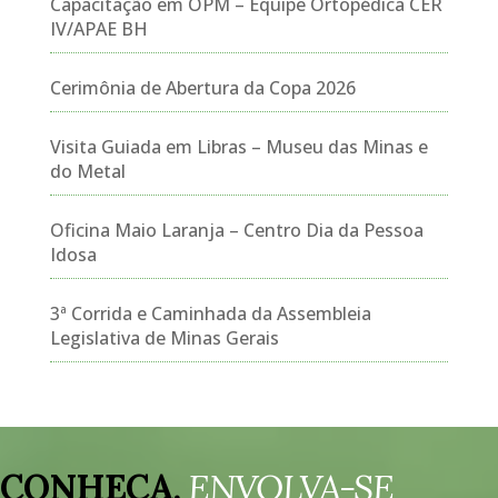
Capacitação em OPM – Equipe Ortopédica CER
IV/APAE BH
Cerimônia de Abertura da Copa 2026
Visita Guiada em Libras – Museu das Minas e
do Metal
Oficina Maio Laranja – Centro Dia da Pessoa
Idosa
3ª Corrida e Caminhada da Assembleia
Legislativa de Minas Gerais
Tocador
de
CONHEÇA.
ENVOLVA-SE