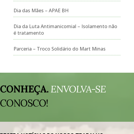
Dia das Mães – APAE BH
Dia da Luta Antimanicomial – Isolamento não
é tratamento
Parceria – Troco Solidário do Mart Minas
Tocador
de
CONHEÇA.
ENVOLVA-SE
vídeo
CONOSCO!