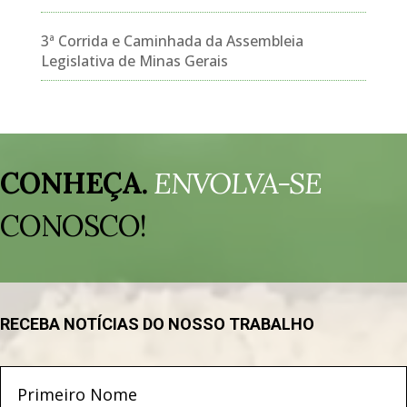
3ª Corrida e Caminhada da Assembleia
Legislativa de Minas Gerais
Tocador
de
CONHEÇA.
ENVOLVA-SE
vídeo
CONOSCO!
RECEBA NOTÍCIAS DO NOSSO TRABALHO