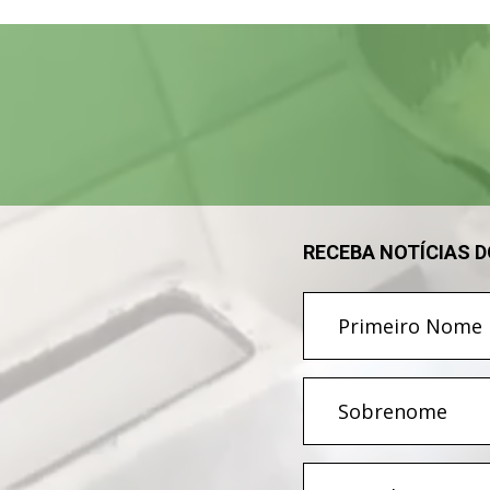
Tocador
de
vídeo
RECEBA NOTÍCIAS 