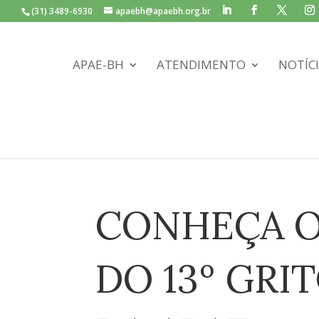
(31) 3489-6930
apaebh@apaebh.org.br
APAE-BH
ATENDIMENTO
NOTÍC
CONHEÇA O
DO 13º GRI