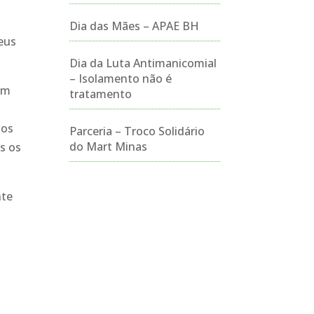
Dia das Mães – APAE BH
seus
Dia da Luta Antimanicomial
– Isolamento não é
om
tratamento
los
Parceria – Troco Solidário
do Mart Minas
s os
nte