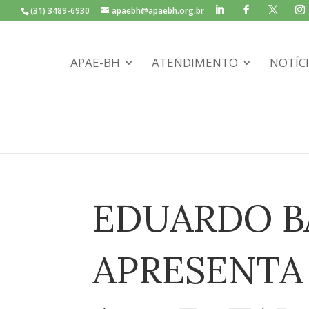
(31) 3489-6930
apaebh@apaebh.org.br
APAE-BH
ATENDIMENTO
NOTÍC
EDUARDO B
APRESENTA