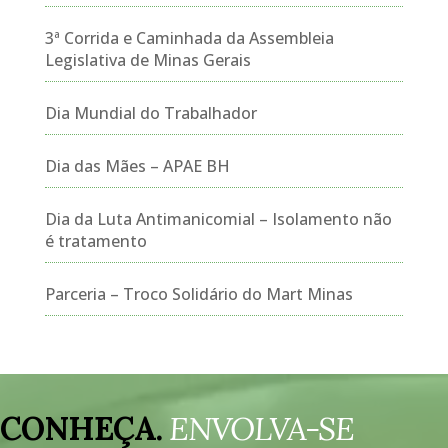
3ª Corrida e Caminhada da Assembleia
Legislativa de Minas Gerais
Dia Mundial do Trabalhador
Dia das Mães – APAE BH
Dia da Luta Antimanicomial – Isolamento não
é tratamento
Parceria – Troco Solidário do Mart Minas
Tocador
de
CONHEÇA.
ENVOLVA-SE
vídeo