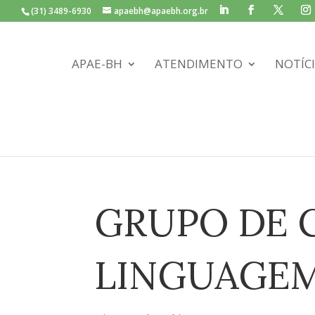
(31) 3489-6930
apaebh@apaebh.org.br
APAE-BH
ATENDIMENTO
NOTÍC
GRUPO DE 
LINGUAGE