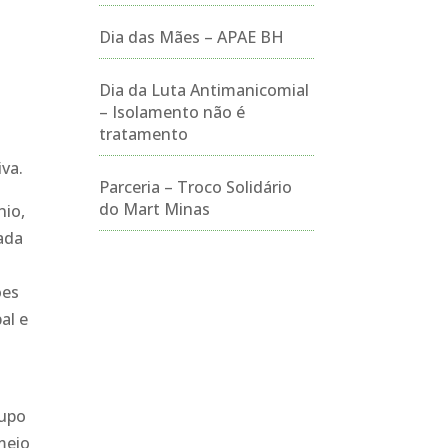
Dia das Mães – APAE BH
Dia da Luta Antimanicomial
– Isolamento não é
tratamento
iva.
Parceria – Troco Solidário
do Mart Minas
nio,
ada
ões
al e
o
rupo
meio