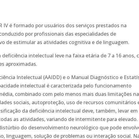
IV é formado por usuários dos serviços prestados na
 conduzido por profissionais das especialidades de
vo de estimular as atividades cognitiva e de linguagem.
eficiência intelectual leve na faixa etária de 7 a 16 anos, 
es aproximadas.
ência Intelectual (AAIDD) e o Manual Diagnóstico e Estatí
pacidade intelectual é caracterizada pelo funcionamento
a média, combinado com pelo menos mais duas limitações n
dades sociais, autoproteção, uso de recursos comunitários 
ificação da deficiência intelectual deve, também, levar em
todas as atividades, variando de intermitente para elevado.
 distúrbio do desenvolvimento neurológico que pode envolv
o, linguagem, solução de problemas ou interação social. N