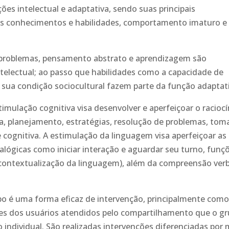
ções intelectual e adaptativa, sendo suas principais
vos conhecimentos e habilidades, comportamento imaturo e
e problemas, pensamento abstrato e aprendizagem são
telectual; ao passo que habilidades como a capacidade de
 sua condição sociocultural fazem parte da função adaptat
mulação cognitiva visa desenvolver e aperfeiçoar o raciocí
, planejamento, estratégias, resolução de problemas, tom
de cognitiva. A estimulação da linguagem visa aperfeiçoar as
ialógicas como iniciar interação e aguardar seu turno, funç
contextualização da linguagem), além da compreensão verb
 é uma forma eficaz de intervenção, principalmente com
des dos usuários atendidos pelo compartilhamento que o g
 individual. São realizadas intervenções diferenciadas por 