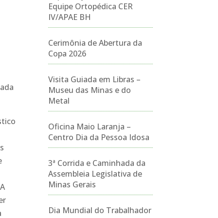
Equipe Ortopédica CER
IV/APAE BH
Cerimônia de Abertura da
Copa 2026
Visita Guiada em Libras –
cada
Museu das Minas e do
Metal
stico
Oficina Maio Laranja –
Centro Dia da Pessoa Idosa
as
e
3ª Corrida e Caminhada da
Assembleia Legislativa de
Minas Gerais
 A
er
Dia Mundial do Trabalhador
a