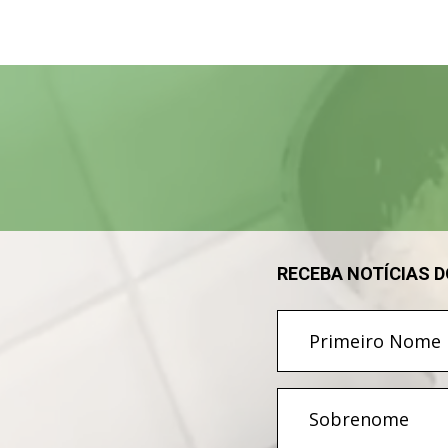
Tocador
de
vídeo
RECEBA NOTÍCIAS 