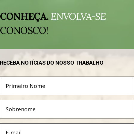
Tocador
de
CONHEÇA.
ENVOLVA-SE
vídeo
CONOSCO!
RECEBA NOTÍCIAS DO NOSSO TRABALHO