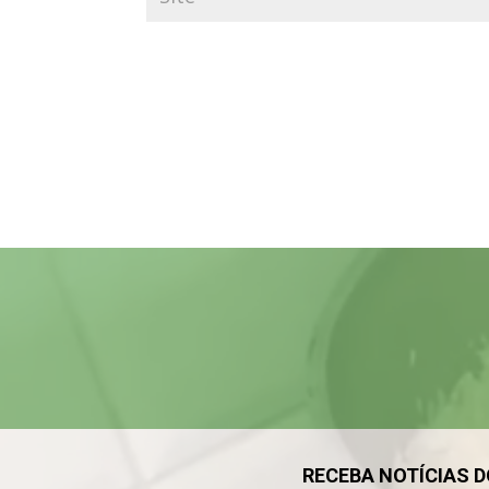
Tocador
de
vídeo
RECEBA NOTÍCIAS 