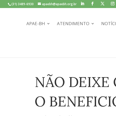
(31) 3489-6930
apaebh@apaebh.org.br
APAE-BH
ATENDIMENTO
NOTÍC
NÃO DEIXE
O BENEFICI