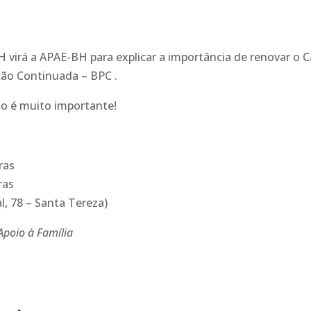
H virá a APAE-BH para explicar a importância de renovar o 
ção Continuada – BPC .
ão é muito importante!
ras
ras
l, 78 – Santa Tereza)
Apoio à Família