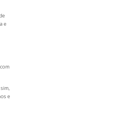
 de
a e
a com
 sim,
hos e