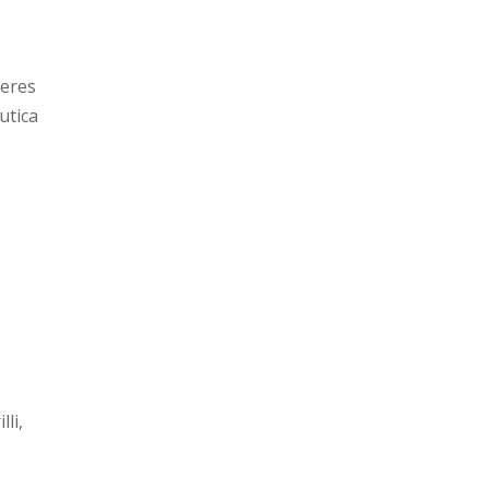
heres
utica
li,