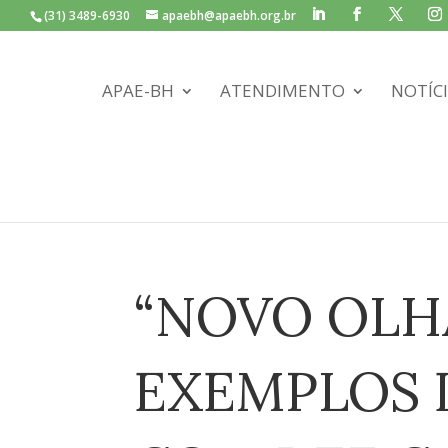
(31) 3489-6930
apaebh@apaebh.org.br
APAE-BH
ATENDIMENTO
NOTÍC
“NOVO OLH
EXEMPLOS 