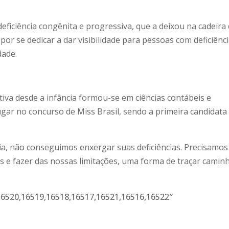
iciência congênita e progressiva, que a deixou na cadeira
or se dedicar a dar visibilidade para pessoas com deficiênci
dade.
tiva desde a infância formou-se em ciências contábeis e
ugar no concurso de Miss Brasil, sendo a primeira candidat
a, não conseguimos enxergar suas deficiências. Precisamos
 e fazer das nossas limitações, uma forma de traçar camin
.
6520,16519,16518,16517,16521,16516,16522″