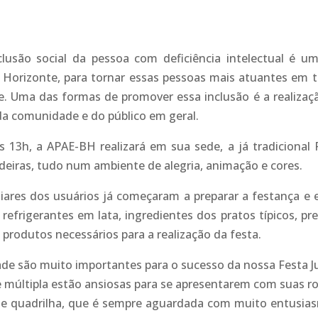
lusão social da pessoa com deficiência intelectual é u
o Horizonte, para tornar essas pessoas mais atuantes em 
e. Uma das formas de promover essa inclusão é a realizaç
a comunidade e do público em geral.
s 13h, a APAE-BH realizará em sua sede, a já tradicional 
deiras, tudo num ambiente de alegria, animação e cores.
liares dos usuários já começaram a preparar a festança e 
frigerantes em lata, ingredientes dos pratos típicos, pr
s produtos necessários para a realização da festa.
ade são muito importantes para o sucesso da nossa Festa J
 e múltipla estão ansiosas para se apresentarem com suas r
te quadrilha, que é sempre aguardada com muito entusia