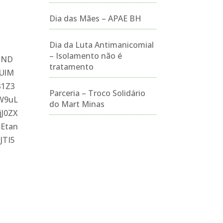
Dia das Mães – APAE BH
Dia da Luta Antimanicomial
– Isolamento não é
1ND
tratamento
UlM
B1Z3
Parceria – Troco Solidário
W9uL
do Mart Minas
J0ZX
Etan
JTI5