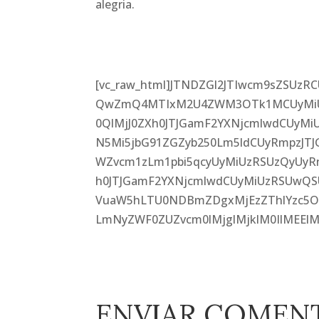
alegria.
[vc_raw_html]JTNDZGl2JTIwcm9sZSUz
QwZmQ4MTIxM2U4ZWM3OTk1MCUyMiU
0QlMjJ0ZXh0JTJGamF2YXNjcmlwdCUyM
N5Mi5jbG91ZGZyb250Lm5ldCUyRmpzJT
WZvcm1zLm1pbi5qcyUyMiUzRSUzQyUy
h0JTJGamF2YXNjcmlwdCUyMiUzRSUwQSU
VuaW5hLTU0NDBmZDgxMjEzZThlYzc5OT
LmNyZWF0ZUZvcm0lMjglMjklM0IlMEElM
ENVIAR COMEN