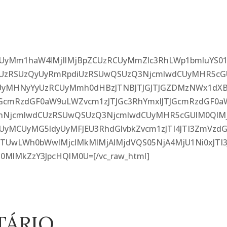
RCUyMm1haW4lMjIlMjBpZCUzRCUyMmZlc3RhLWp1bmluYS0
zRSUzQyUyRmRpdiUzRSUwQSUzQ3NjcmlwdCUyMHR5cG
iUyMHNyYyUzRCUyMmh0dHBzJTNBJTJGJTJGZDMzNWx1dX
JGcmRzdGF0aW9uLWZvcm1zJTJGc3RhYmxlJTJGcmRzdGF0a
RnNjcmlwdCUzRSUwQSUzQ3NjcmlwdCUyMHR5cGUlM0QlMj
yMCUyMG5ldyUyMFJEU3RhdGlvbkZvcm1zJTI4JTI3ZmVzdG
UwLWh0bWwlMjclMkMlMjAlMjdVQS05NjA4MjU1Ni0xJTI3
0MlMkZzY3JpcHQlM0U=[/vc_raw_html]
TÁRIO