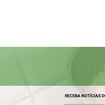
Tocador
de
vídeo
RECEBA NOTÍCIAS 