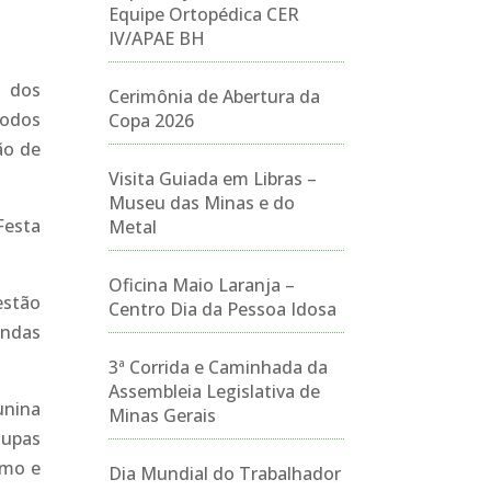
Equipe Ortopédica CER
IV/APAE BH
m dos
Cerimônia de Abertura da
todos
Copa 2026
ão de
Visita Guiada em Libras –
Museu das Minas e do
Festa
Metal
Oficina Maio Laranja –
estão
Centro Dia da Pessoa Idosa
endas
3ª Corrida e Caminhada da
Assembleia Legislativa de
unina
Minas Gerais
oupas
smo e
Dia Mundial do Trabalhador