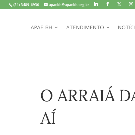
(31) 3489-6930
apaebh@apaebh.org.br
APAE-BH
ATENDIMENTO
NOTÍC
O ARRAIÁ D
AÍ